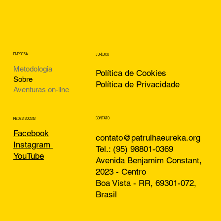
Patrulha
Patrulha
EUREKA.org
EU
RE
KA
.org
EMPRESA
JURÍDICO
Metodologia
Política de Cookies
Sobre
Política de Privacidade
Aventuras on-line
CONTATO
REDES SOCIAIS
Facebook
contato@patrulhaeureka.org
Instagram
Tel.: (95) 98801-0369
YouTube
Avenida Benjamim Constant,
2023 - Centro
Boa Vista - RR, 69301-072,
Brasil